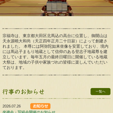
宗福寺は、東京都大田区北馬込の高台に位置し、御開山は
天永源曉大和尚（天正四年正月二十日寂）によって創建さ
れました。 本尊には阿弥陀如来坐像を安置しており、境内
には馬込子まもり地蔵として信仰のある登志子地蔵尊を建
立しています。毎年五月の最終日曜日に開催している地蔵
大祭は、地域の子供や家族づれの皆様に楽しんでいただい
ております。
一覧へ
2026.07.26
坐禅会・写経会開催のお知らせ